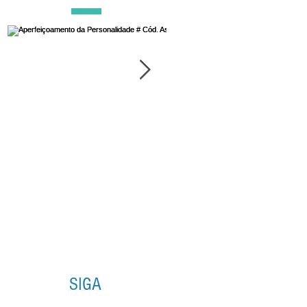
Aperfeiçoamento da
Esforço na Luz: chave
Personalidade # Cód.
Ascensão
Asc. 7
SIGA