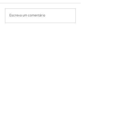
Escreva um comentário
Deixa o seu comentário abaixo ...