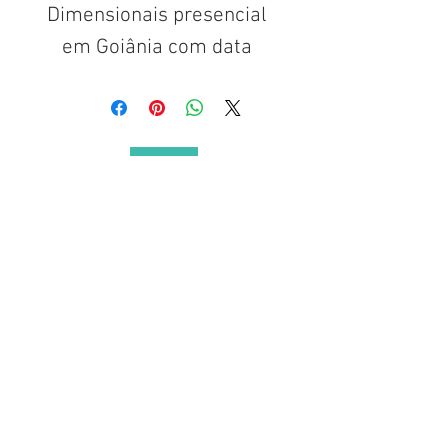
Dimensionais presencial
em Goiânia com data
marcada para 04 e 05 de
junho. Para futuras
turmas, entrar em
contato antes da compra:
Powered by
Brasil Tamo Junto e Força Maior
62 99968-1264
© 2024 TODOS DIREITOS RESERVADOS