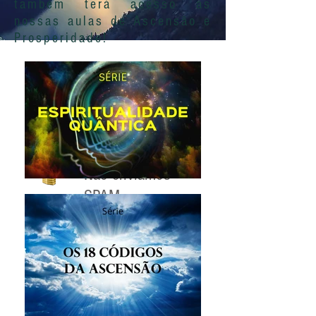
também terá acesso às
nossas aulas de Ascensão e
Prosperidade!
Não enviamos
SPAM