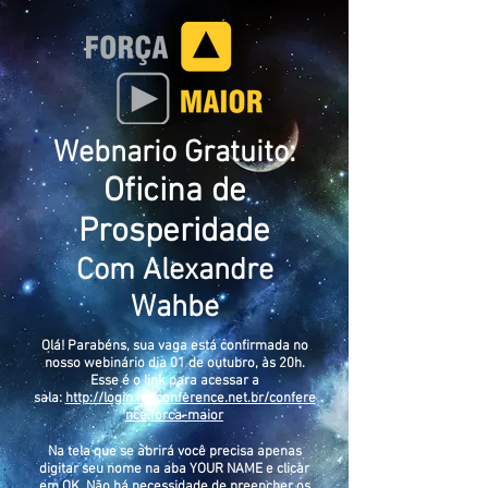
Webnario Gratuito:
Oficina de
Prosperidade
Com Alexandre
Wahbe
Olá! Parabéns, sua vaga está confirmada no
nosso webinário dia 01 de outubro, às 20h.
Esse é o link para acessar a
sala:
http://login.hotconference.net.br/confere
nce,forca-maior
Na tela que se abrirá você precisa apenas
digitar seu nome na aba YOUR NAME e clicar
em OK. Não há necessidade de preencher os