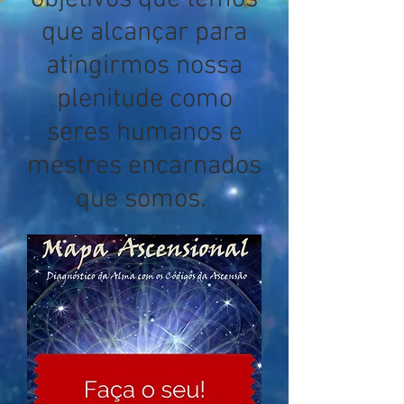
que alcançar para
atingirmos nossa
plenitude como
seres humanos e
mestres encarnados
que somos.