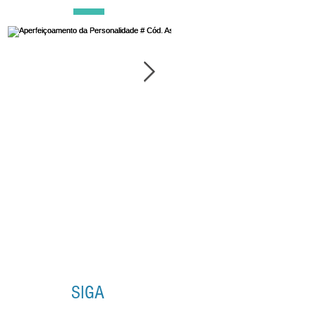
Aperfeiçoamento da
Esforço na Luz: chave
Personalidade # Cód.
Ascensão
Asc. 7
SIGA