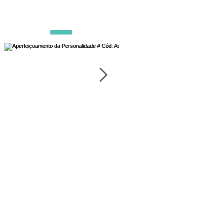
POSTS DESTACADOS
Aperfeiçoamento da
Esforço na Luz: chave
Personalidade # Cód.
Ascensão
Asc. 7