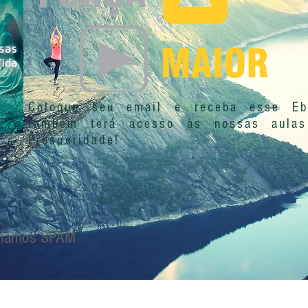
Coloque seu email e receba esse Eb
também terá acesso às nossas aula
Prosperidade!
viamos SPAM