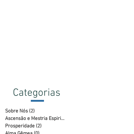
Categorias
Sobre Nós
(2)
2 posts
Ascensão e Mestria Espiritual
(23)
23 posts
Prosperidade
(2)
2 posts
Alma Gêmea
(0)
0 post