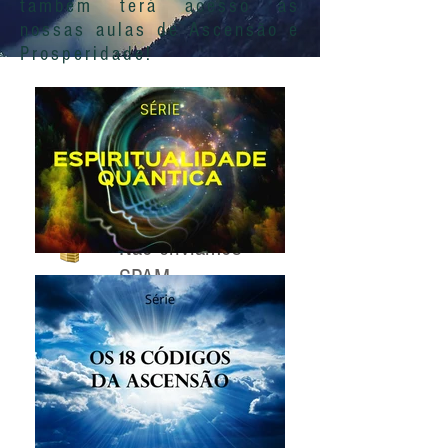
também terá acesso às
nossas aulas de Ascensão e
Prosperidade!
Não enviamos
SPAM